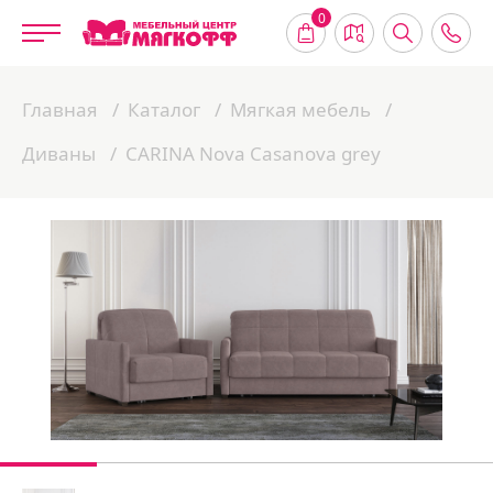
0
Главная
Каталог
Мягкая мебель
Диваны
CARINA Nova Casanova grey