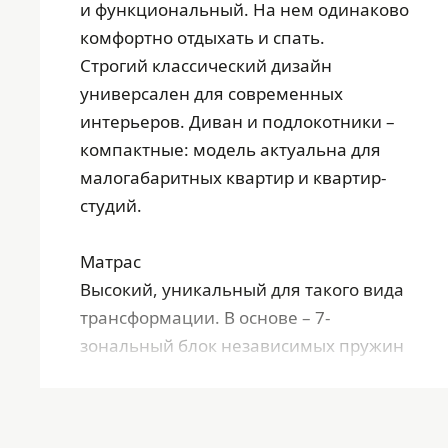
и функциональный. На нем одинаково
комфортно отдыхать и спать.
Строгий классический дизайн
универсален для современных
интерьеров. Диван и подлокотники –
компактные: модель актуальна для
малогабаритных квартир и квартир-
студий.
Матрас
Высокий, уникальный для такого вида
трансформации. В основе – 7-
зональный блок независимых пружин
NanoPocket, бережно поддерживает
позвоночник в анатомически
правильном положении.