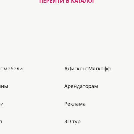
ПЕРЕЙТИ В КАТАЛОГ
г мебели
#ДисконтМягкофф
ины
Арендаторам
ти
Реклама
л
3D-тур