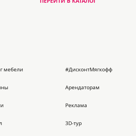
ПЕРЕЙТИ В КАТАЛОГ
г мебели
#ДисконтМягкофф
ины
Арендаторам
ти
Реклама
л
3D-тур