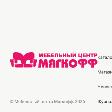
обеспечивает комфортный отдых;
каркас из цельной древесины прочных
пород – надежность и экологичность;
удобный в эксплуатации: чтобы
разложить, диван не надо отодвигать
от стены;
высокие опоры из натурального бруса с
войлочными подпятниками не
Катало
повредят напольное покрытие;
доступна уборка роботом-пылесосом;
Магаз
2 вместительных бельевых ящика (под
спальным местом и канапе) – с
вентиляционными отверстиями;
Новос
задняя спинка – из обивочного
материала, диван подходит для
© Мебельный центр Мягкофф, 2026
Журна
зонирования пространства.