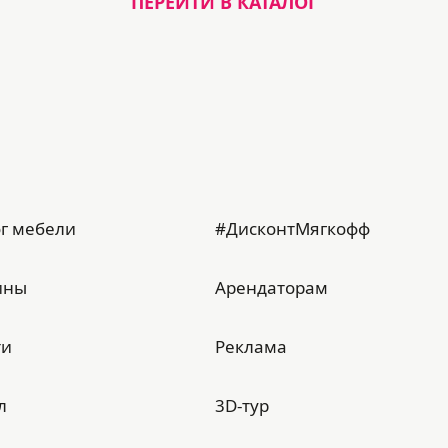
ПЕРЕЙТИ В КАТАЛОГ
г мебели
#ДисконтМягкофф
ины
Арендаторам
ти
Реклама
л
3D-тур