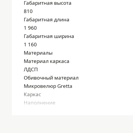
Габаритная высота
810
Габаритная длина
1 960
Габаритная ширина
1 160
Материалы
Материал каркаса
ЛДСП
Обивочный материал
Микровелюр Gretta
Каркас
Наполнение
ППУ
Оттенок каркаса
Серый