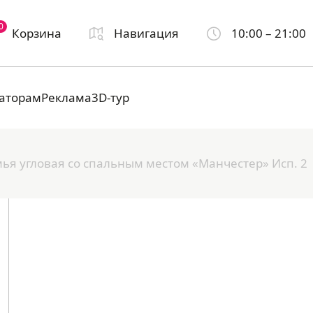
0
Корзина
Навигация
10:00 – 21:00
аторам
Реклама
3D-тур
ья угловая со спальным местом «Манчестер» Исп. 2