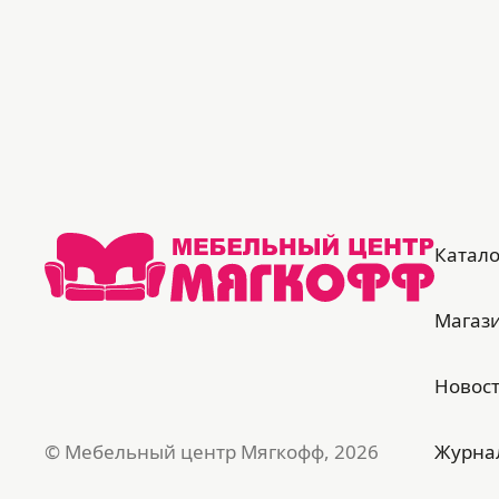
зависимости от теплоты и яркости
освещения, угла обзора, цвета рядом
стоящих объектов - это связано с
характером данной ткани микровелюр.
Цветовая гамма
Оттенок
Серый
Оттенок обивки
Катало
Серый
Цвет
Магаз
Дуб крафт белый, Микровелюр Gretta
Saphire
Цвет обивки
Новос
Saphire
Размеры под матрас (мм)
© Мебельный центр Мягкофф, 2026
Журна
Спальное место - длина