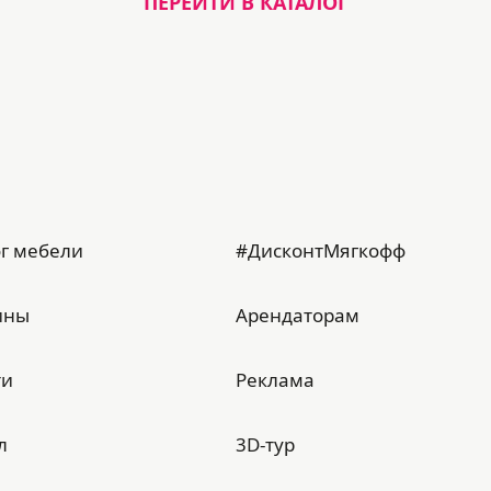
ПЕРЕЙТИ В КАТАЛОГ
г мебели
#ДисконтМягкофф
ины
Арендаторам
ти
Реклама
л
3D-тур