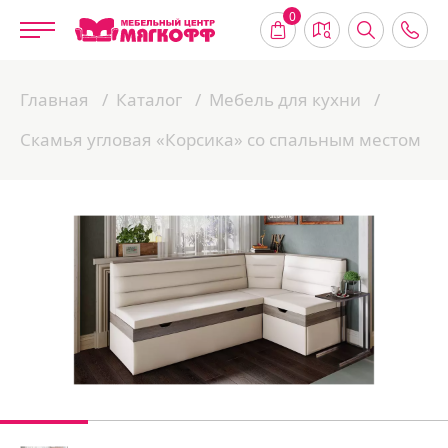
0
Главная
Каталог
Мебель для кухни
Скамья угловая «Корсика» со спальным местом