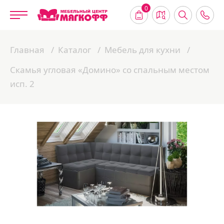
0
Главная
Каталог
Мебель для кухни
Скамья угловая «Домино» со спальным местом
исп. 2