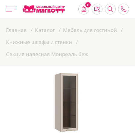
0
Главная
Каталог
Мебель для гостиной
Книжные шкафы и стенки
Секция навесная Монреаль беж