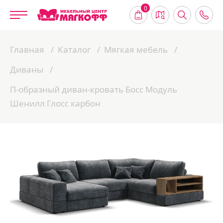
0
Главная
Каталог
Мягкая мебель
Диваны
П-образный диван-кровать Босс Модуль
Шенилл Глосс карбон