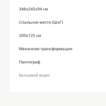
346x245x94 см
Спальное место (ШхГ)
200x125 см
Механизм трансформации
Пантограф
Бельевой ящик
Да
Материал каркаса