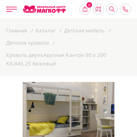
0
Главная
Каталог
Детская мебель
Детские кровати
Кровать двухъярусная Кантри 90 х 200
КА-845.25 бежевый