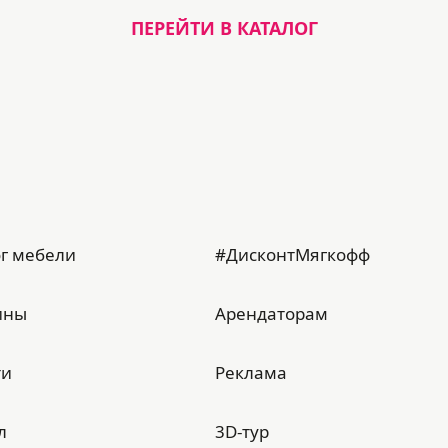
ПЕРЕЙТИ В КАТАЛОГ
г мебели
#ДисконтМягкофф
ины
Арендаторам
ти
Реклама
л
3D-тур