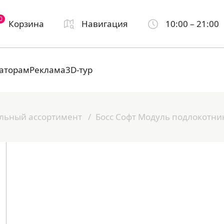
0
Корзина
Навигация
10:00 – 21:00
аторам
Реклама
3D-тур
льный ассортимент
Босс Софт Модуль подлокотник